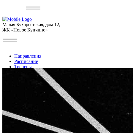
Записаться
Малая Бухарестская, дом 12,
ЖК «Новое Купчино»
Направления
Расписание
Тренеры
Галерея
Контакты
Личный кабинет
+7 (999) 227-22-49
Записаться