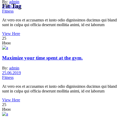
By:
admin
Fit Tag
25.06.2019
Fitness
At vero eos et accusamus et iusto odio dignissimos ducimus qui blandit
sunt in culpa qui officia deserunt mollitia animi, id est laborum
View Here
25
Июн
Maximize your time spent at the gym.
By:
admin
25.06.2019
Fitness
At vero eos et accusamus et iusto odio dignissimos ducimus qui blandit
sunt in culpa qui officia deserunt mollitia animi, id est laborum
View Here
25
Июн