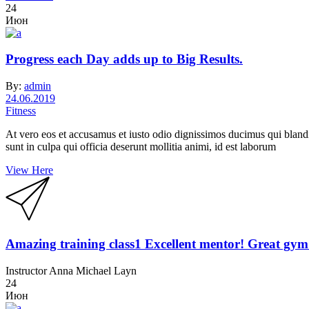
24
Июн
Progress each Day adds up to Big Results.
By:
admin
24.06.2019
Fitness
At vero eos et accusamus et iusto odio dignissimos ducimus qui blandit
sunt in culpa qui officia deserunt mollitia animi, id est laborum
View Here
Amazing training class1 Excellent mentor! Great gym
Instructor
Anna Michael Layn
24
Июн