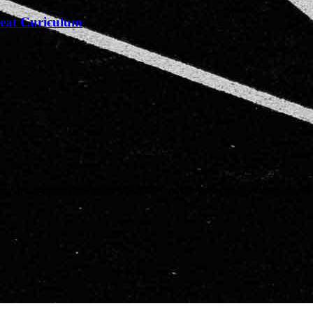
reat Curiculum
iis praesentium voluptatum deleniti atque corrupti quos dolores et quas 