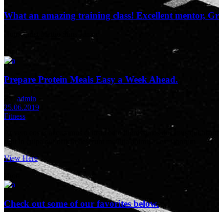
What an amazing training class! Excellent mentor, G
Nutritionist
Mattie Sims Junior
25
Июн
Prepare Protein Meals Easy a Week Ahead.
By:
admin
25.06.2019
Fitness
At vero eos et accusamus et iusto odio dignissimos ducimus qui blandit
sunt in culpa qui officia deserunt mollitia animi, id est laborum
View Here
25
Июн
Check out some of our favorites below.