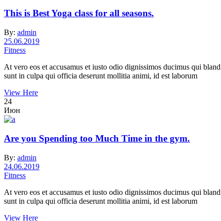
This is Best Yoga class for all seasons.
By:
admin
25.06.2019
Fitness
At vero eos et accusamus et iusto odio dignissimos ducimus qui blandit
sunt in culpa qui officia deserunt mollitia animi, id est laborum
View Here
24
Июн
Are you Spending too Much Time in the gym.
By:
admin
24.06.2019
Fitness
At vero eos et accusamus et iusto odio dignissimos ducimus qui blandit
sunt in culpa qui officia deserunt mollitia animi, id est laborum
View Here