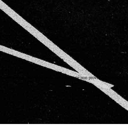
molestias excepturi sint occaecati cupiditate non provident, similique