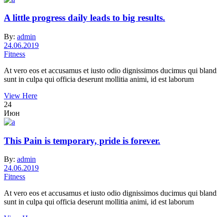
A little progress daily leads to big results.
By:
admin
24.06.2019
Fitness
At vero eos et accusamus et iusto odio dignissimos ducimus qui blandit
sunt in culpa qui officia deserunt mollitia animi, id est laborum
View Here
24
Июн
This Pain is temporary, pride is forever.
By:
admin
24.06.2019
Fitness
At vero eos et accusamus et iusto odio dignissimos ducimus qui blandit
sunt in culpa qui officia deserunt mollitia animi, id est laborum