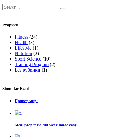
Search
for:
Рубрики
Fitness
(24)
Health
(3)
Lifestyle
(1)
Nutrition
(2)
Sport Science
(10)
Training Program
(2)
Без рубрики
(1)
Simmilar Reads
Привет, мир!
Meal prep for a full week made easy