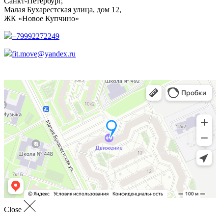
Санкт-Петербург,
Малая Бухарестская улица, дом 12,
ЖК «Новое Купчино»
+79992272249
fit.move@yandex.ru
Close