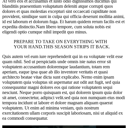
At vero eos et accusamus et iusto odio dignissimos ducimus qui
blanditiis praesentium voluptatum deleniti atque corrupti quos
dolores et quas molestias excepturi sint occaecati cupiditate non
provident, similique sunt in culpa qui officia deserunt mollitia animi,
id est laborum et dolorum fuga. Et harum quidem rerum facilis est et
expedita distinctio.Nam libero tempore, cum soluta nobis est
eligendi optio cumque nihil impedit quo minus.
PREPARE TO TAKE ON EVERYTHING WITH
YOUR HAND.THIS SEASON STRIPS IT BACK.
Quis autem vel eum iure reprehenderit qui in ea voluptate velit esse
quam nihil. Sed ut perspiciatis unde omnis iste natus error sit
voluptatem accusantium doloremque laudantium, totam rem
aperiam, eaque ipsa quae ab illo inventore veritatis et quasi
architecto beatae vitae dicta sunt explicabo. Nemo enim ipsam
voluptatem quia voluptas sit aspernatur aut odit aut fugit, sed quia
consequuntur magni dolores eos qui ratione voluptatem sequi
nesciunt. Neque porro quisquam est, qui dolorem ipsum quia dolor
sit amet, consectetur, adipisci velit.sed quia non numquam eius modi
tempora incidunt ut labore et dolore magnam aliquam quaerat
voluptatem. Ut enim ad minima veniam, quis nostrum
exercitationem ullam corporis suscipit laboriosam, nisi ut aliquid ex
ea commodi consequatur.