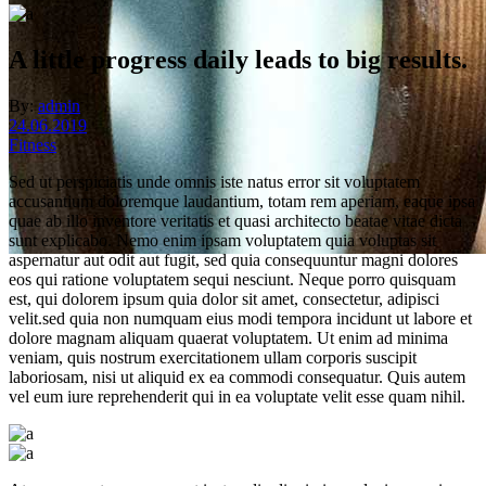
A little progress daily leads to big results.
By:
admin
24.06.2019
Fitness
Sed ut perspiciatis unde omnis iste natus error sit voluptatem
accusantium doloremque laudantium, totam rem aperiam, eaque ipsa
quae ab illo inventore veritatis et quasi architecto beatae vitae dicta
sunt explicabo. Nemo enim ipsam voluptatem quia voluptas sit
aspernatur aut odit aut fugit, sed quia consequuntur magni dolores
eos qui ratione voluptatem sequi nesciunt. Neque porro quisquam
read the new post
est, qui dolorem ipsum quia dolor sit amet, consectetur, adipisci
velit.sed quia non numquam eius modi tempora incidunt ut labore et
фитнес-клуб «Движение»
dolore magnam aliquam quaerat voluptatem. Ut enim ad minima
veniam, quis nostrum exercitationem ullam corporis suscipit
laboriosam, nisi ut aliquid ex ea commodi consequatur. Quis autem
vel eum iure reprehenderit qui in ea voluptate velit esse quam nihil.