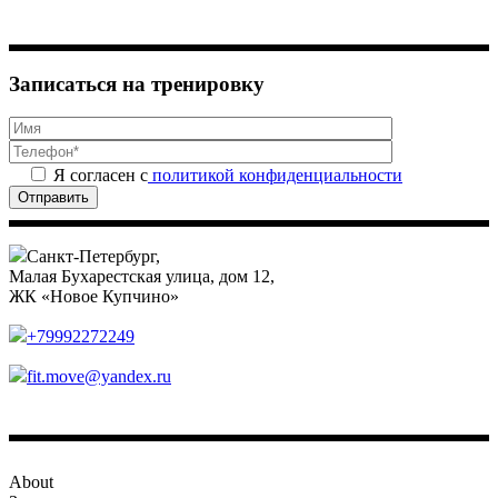
Записаться на тренировку
Я согласен с
политикой конфиденциальности
Отправить
Санкт-Петербург,
Малая Бухарестская улица, дом 12,
ЖК «Новое Купчино»
+79992272249
fit.move@yandex.ru
About