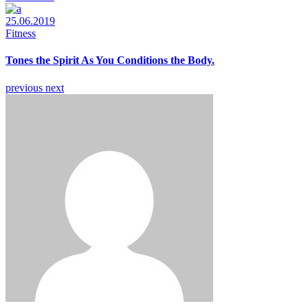
25.06.2019
Fitness
Tones the Spirit As You Conditions the Body.
previous
next