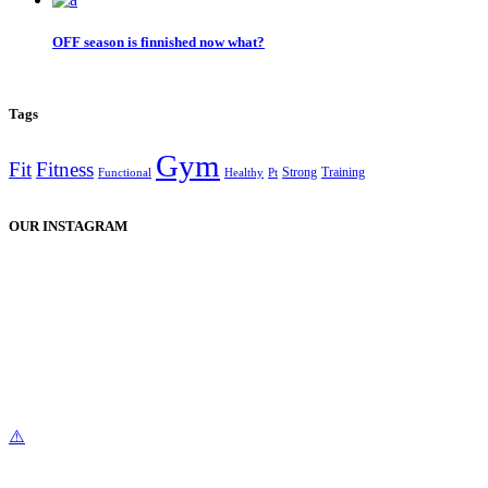
OFF season is finnished now what?
Tags
Gym
Fit
Fitness
Strong
Training
Functional
Healthy
Pt
OUR INSTAGRAM