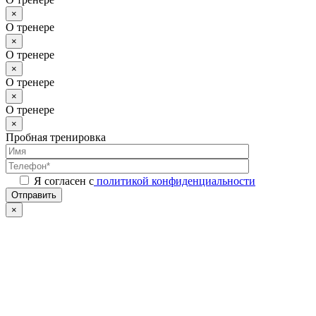
×
О тренере
×
О тренере
×
О тренере
×
О тренере
×
Пробная тренировка
Я согласен с
политикой конфиденциальности
Отправить
×