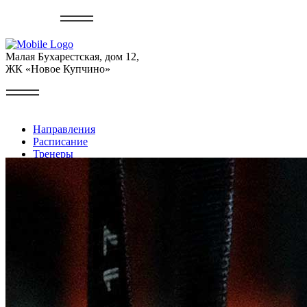
Записаться
Малая Бухарестская, дом 12,
ЖК «Новое Купчино»
Направления
Расписание
Тренеры
Галерея
Контакты
Личный кабинет
+7 (999) 227-22-49
Записаться