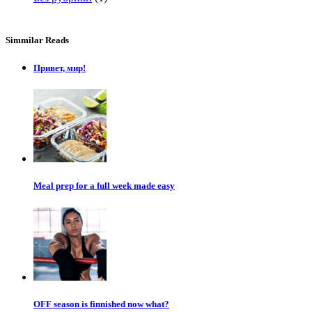
Simmilar Reads
Привет, мир!
Meal prep for a full week made easy
OFF season is finnished now what?