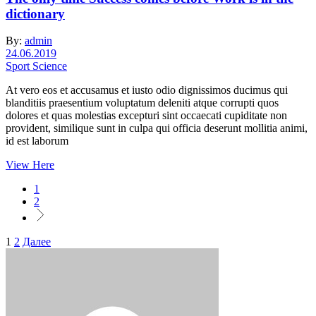
dictionary
By:
admin
24.06.2019
Sport Science
At vero eos et accusamus et iusto odio dignissimos ducimus qui
blanditiis praesentium voluptatum deleniti atque corrupti quos
dolores et quas molestias excepturi sint occaecati cupiditate non
provident, similique sunt in culpa qui officia deserunt mollitia animi,
id est laborum
View Here
1
2
Пагинация
1
2
Далее
записей