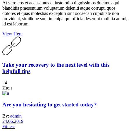
At vero eos et accusamus et iusto odio dignissimos ducimus qui
blanditiis praesentium voluptatum deleniti atque corrupti quos
dolores et quas molestias excepturi sint occaecati cupiditate non
provident, similique sunt in culpa qui officia deserunt mollitia animi,
id est laborum
View Here
Take your recovery to the next level with this
helpfull tips
24
Июн
Are you hesitating to get started today?
By:
admin
24.06.2019
Fitness