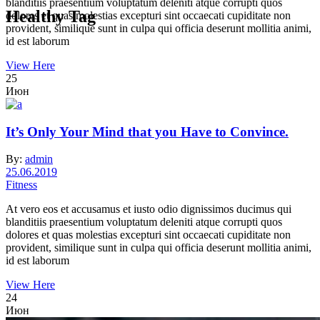
blanditiis praesentium voluptatum deleniti atque corrupti quos
Healthy Tag
dolores et quas molestias excepturi sint occaecati cupiditate non
provident, similique sunt in culpa qui officia deserunt mollitia animi,
id est laborum
View Here
25
Июн
It’s Only Your Mind that you Have to Convince.
By:
admin
25.06.2019
Fitness
At vero eos et accusamus et iusto odio dignissimos ducimus qui
blanditiis praesentium voluptatum deleniti atque corrupti quos
dolores et quas molestias excepturi sint occaecati cupiditate non
provident, similique sunt in culpa qui officia deserunt mollitia animi,
id est laborum
View Here
24
Июн