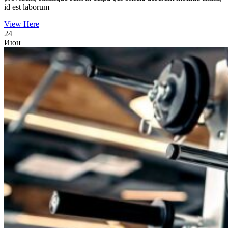
id est laborum
View Here
24
Июн