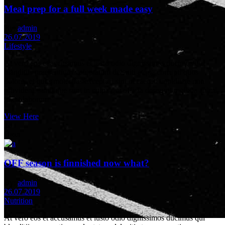
Meal prep for a full week made easy
By:
admin
26.07.2019
Lifestyle
At vero eos et accusamus et iusto odio dignissimos ducimus qui
blanditiis praesentium voluptatum deleniti atque corrupti quos
dolores et quas molestias excepturi sint occaecati cupiditate non
provident, similique sunt in culpa qui officia deserunt mollitia animi,
id est laborum
View Here
26
Июл
OFF season is finnished now what?
By:
admin
26.07.2019
Nutrition
At vero eos et accusamus et iusto odio dignissimos ducimus qui