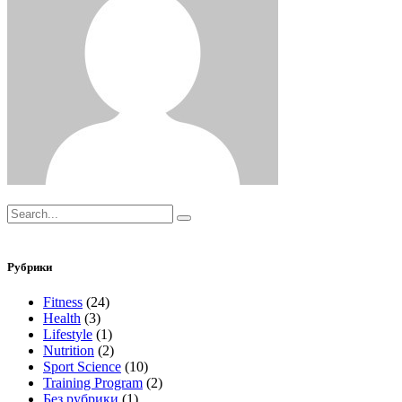
Search
for:
Рубрики
Fitness
(24)
Health
(3)
Lifestyle
(1)
Nutrition
(2)
Sport Science
(10)
Training Program
(2)
Без рубрики
(1)