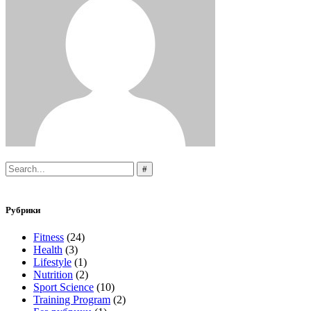
Search
for:
Рубрики
Fitness
(24)
Health
(3)
Lifestyle
(1)
Nutrition
(2)
Sport Science
(10)
Training Program
(2)