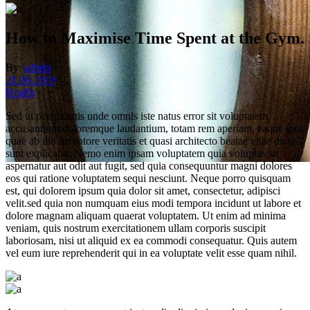
How to Maximise Time Spent at the Gym.
By:
admin
21.06.2019
Health
Sed ut perspiciatis unde omnis iste natus error sit voluptatem
accusantium doloremque laudantium, totam rem aperiam, eaque ipsa
quae ab illo inventore veritatis et quasi architecto beatae vitae dicta
sunt explicabo. Nemo enim ipsam voluptatem quia voluptas sit
aspernatur aut odit aut fugit, sed quia consequuntur magni dolores
eos qui ratione voluptatem sequi nesciunt. Neque porro quisquam
read the new post
est, qui dolorem ipsum quia dolor sit amet, consectetur, adipisci
velit.sed quia non numquam eius modi tempora incidunt ut labore et
фитнес-клуб «Движение»
dolore magnam aliquam quaerat voluptatem. Ut enim ad minima
veniam, quis nostrum exercitationem ullam corporis suscipit
laboriosam, nisi ut aliquid ex ea commodi consequatur. Quis autem
vel eum iure reprehenderit qui in ea voluptate velit esse quam nihil.