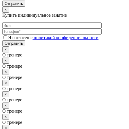
Отправить
×
Купить индивидуальное занятие
Я согласен с
политикой конфиденциальности
Отправить
×
О тренере
×
О тренере
×
О тренере
×
О тренере
×
О тренере
×
О тренере
×
О тренере
×