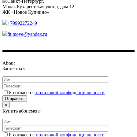
Санкт-Петербург,
Малая Бухарестская улица, дом 12,
ЖК «Новое Купчино»
+79992272249
fit.move@yandex.ru
About
Записаться
Я согласен с
политикой конфиденциальности
Отправить
×
Купить абонемент
Я согласен с
политикой конфиденциальности