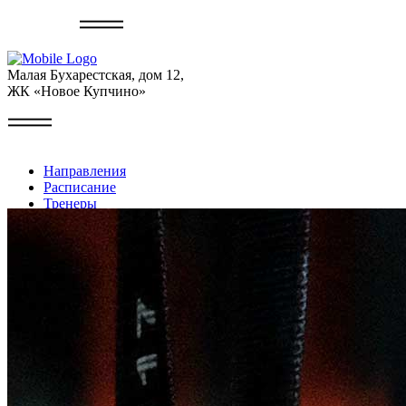
Записаться
Малая Бухарестская, дом 12,
ЖК «Новое Купчино»
Направления
Расписание
Тренеры
Галерея
Контакты
Личный кабинет
+7 (999) 227-22-49
Записаться