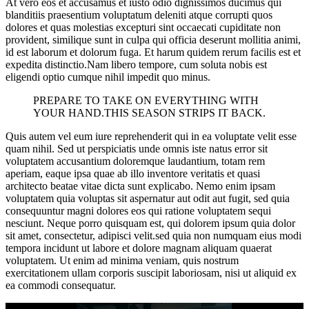
At vero eos et accusamus et iusto odio dignissimos ducimus qui
blanditiis praesentium voluptatum deleniti atque corrupti quos
dolores et quas molestias excepturi sint occaecati cupiditate non
provident, similique sunt in culpa qui officia deserunt mollitia animi,
id est laborum et dolorum fuga. Et harum quidem rerum facilis est et
expedita distinctio.Nam libero tempore, cum soluta nobis est
eligendi optio cumque nihil impedit quo minus.
PREPARE TO TAKE ON EVERYTHING WITH
YOUR HAND.THIS SEASON STRIPS IT BACK.
Quis autem vel eum iure reprehenderit qui in ea voluptate velit esse
quam nihil. Sed ut perspiciatis unde omnis iste natus error sit
voluptatem accusantium doloremque laudantium, totam rem
aperiam, eaque ipsa quae ab illo inventore veritatis et quasi
architecto beatae vitae dicta sunt explicabo. Nemo enim ipsam
voluptatem quia voluptas sit aspernatur aut odit aut fugit, sed quia
consequuntur magni dolores eos qui ratione voluptatem sequi
nesciunt. Neque porro quisquam est, qui dolorem ipsum quia dolor
sit amet, consectetur, adipisci velit.sed quia non numquam eius modi
tempora incidunt ut labore et dolore magnam aliquam quaerat
voluptatem. Ut enim ad minima veniam, quis nostrum
exercitationem ullam corporis suscipit laboriosam, nisi ut aliquid ex
ea commodi consequatur.