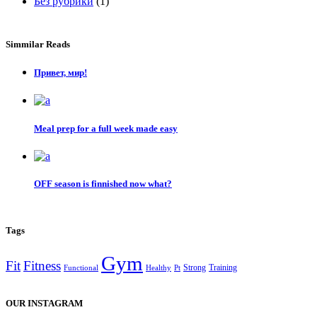
Без рубрики
(1)
Simmilar Reads
Привет, мир!
Meal prep for a full week made easy
OFF season is finnished now what?
Tags
Gym
Fit
Fitness
Strong
Training
Functional
Healthy
Pt
OUR INSTAGRAM