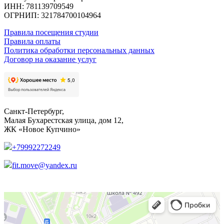
ИНН: 781139709549
ОГРНИП: 321784700104964
Правила посещения студии
Правила оплаты
Политика обработки персональных данных
Договор на оказание услуг
Санкт-Петербург,
Малая Бухарестская улица, дом 12,
ЖК «Новое Купчино»
+79992272249
fit.move@yandex.ru