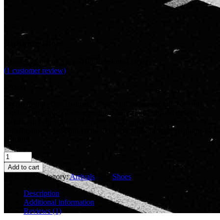
Running shoes
Rated
5.00
out of 5 based on
1
customer rating
(
1
customer review)
$
80.00
Lorem ipsum dolor sit amet, consectetur adipiscing elit. Nullam
dapibus, urna quis placerat porta, quam neque euismod dui, vel
blandit elit velit vel nisi. Aliquam vel dictum leo, ac malesuada sem.
Pellentesque sed gravida tortor. Praesent pharetra volutpat augue id
efficitur.
Quantity
Add to cart
SKU:
254
Category:
Arrivals
Tag:
Shoes
Description
Additional information
Reviews (1)