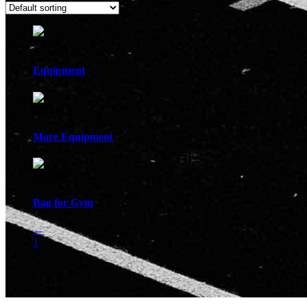
$
35.00
Equipment
$
35.00
More Equipment
$
55.00
Bag for Gym
←
1
2