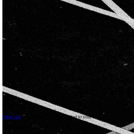
View cart
“Equipment” has been added to your cart.
Showing 13–15 of 15 results