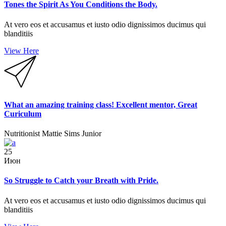
Tones the Spirit As You Conditions the Body.
Read the new post
At vero eos et accusamus et iusto odio dignissimos ducimus qui
Blog Masonry
blanditiis
View Here
What an amazing training class! Excellent mentor, Great
Curiculum
Nutritionist
Mattie Sims Junior
25
Июн
So Struggle to Catch your Breath with Pride.
At vero eos et accusamus et iusto odio dignissimos ducimus qui
blanditiis