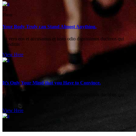
25
Июн
Your Body Truly can Stand Almost Anything.
At vero eos et accusamus et iusto odio dignissimos ducimus qui
blanditiis
View Here
25
Июн
It’s Only Your Mind that you Have to Convince.
At vero eos et accusamus et iusto odio dignissimos ducimus qui
blanditiis
View Here
25
Июн