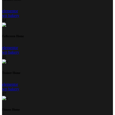
elementor
wp bakery
04
Fullscreen Home
elementor
wp bakery
05
Trainer Home
elementor
wp bakery
07
Fitness Home