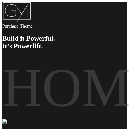
Purchase Theme
Build it Powerful.
It’s Powerlift.
HOM