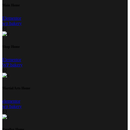
Main Home
Elementor
wp bakery
01
Shop Home
Elementor
WP bakery
02
Martial Arts Home
elementor
wp bakery
03
Parallax Home